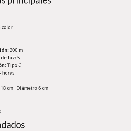
icolor
ión:
200 m
de luz:
5
ón:
Tipo C
 horas
18 cm · Diámetro 6 cm
o
ndados