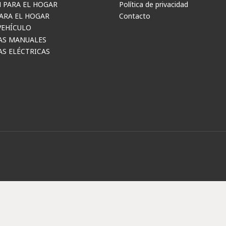
 PARA EL HOGAR
Política de privacidad
ARA EL HOGAR
Contacto
VEHÍCULO
AS MANUALES
S ELÉCTRICAS
6 Mcasa. Todos los derechos reservados. | Desarrollo web por
Site