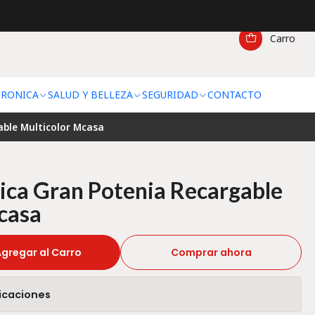
Carro
TRONICA
SALUD Y BELLEZA
SEGURIDAD
CONTACTO
able Multicolor Mcasa
tica Gran Potenia Recargable
casa
gregar al Carro
Comprar ahora
icaciones