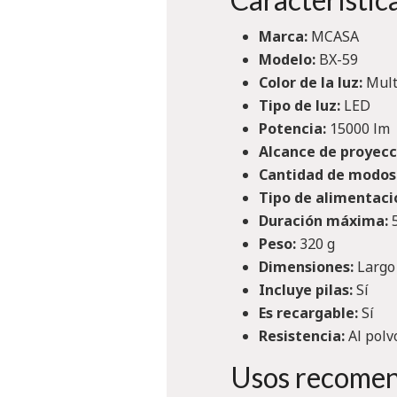
Marca:
MCASA
Modelo:
BX-59
Color de la luz:
Mult
Tipo de luz:
LED
Potencia:
15000 lm
Alcance de proyecc
Cantidad de modos 
Tipo de alimentaci
Duración máxima:
5
Peso:
320 g
Dimensiones:
Largo 
Incluye pilas:
Sí
Es recargable:
Sí
Resistencia:
Al polv
Usos recome