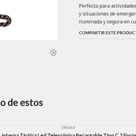
Perfecta para actividade
y situaciones de emergen
iluminada y segura en cu
COMPARTIR ESTE PRODU
o de estos
|
Mcasa
Linterna Táctica Led Telescópica Recargable Tipo C 2 Foco