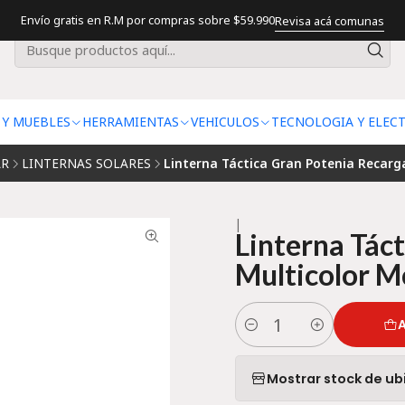
Envío gratis en R.M por compras sobre $59.990
Revisa acá comunas
 Y MUEBLES
HERRAMIENTAS
VEHICULOS
TECNOLOGIA Y ELEC
AR
LINTERNAS SOLARES
Linterna Táctica Gran Potenia Recarg
|
Linterna Tác
Multicolor M
A
Cantidad
Mostrar stock de ub