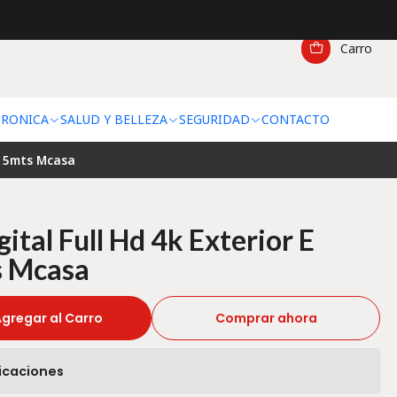
Carro
TRONICA
SALUD Y BELLEZA
SEGURIDAD
CONTACTO
or 5mts Mcasa
ital Full Hd 4k Exterior E
s Mcasa
gregar al Carro
Comprar ahora
icaciones