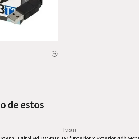
o de estos
|
Mcasa
ntena Digital Hd Tv 5mts 360* Interior Y Exterior 4db Mca