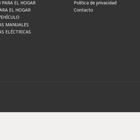
 PARA EL HOGAR
Política de privacidad
ARA EL HOGAR
Contacto
VEHÍCULO
AS MANUALES
S ELÉCTRICAS
6 Mcasa. Todos los derechos reservados. | Desarrollo web por
Site