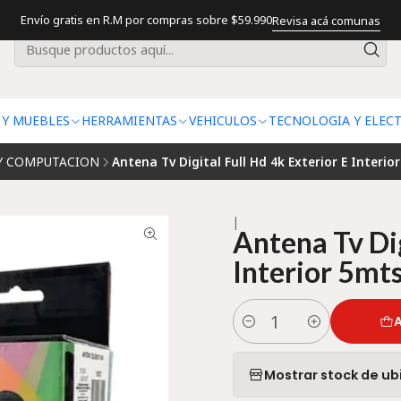
Envío gratis en R.M por compras sobre $59.990
Revisa acá comunas
 Y MUEBLES
HERRAMIENTAS
VEHICULOS
TECNOLOGIA Y ELEC
Y COMPUTACION
Antena Tv Digital Full Hd 4k Exterior E Interi
|
Antena Tv Dig
Interior 5mt
A
Cantidad
Mostrar stock de ub